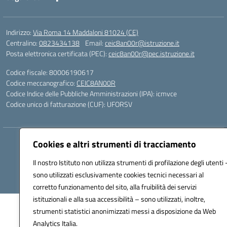
Indirizzo:
Via Roma 14 Maddaloni 81024 (CE)
Centralino:
0823434138
Email:
ceic8an00r@istruzione.it
Posta elettronica certificata (PEC):
ceic8an00r@pec.istruzione.it
Codice fiscale: 80006190617
Codice meccanografico:
CEIC8AN00R
Codice Indice delle Pubbliche Amministrazioni (IPA): icmvce
Codice unico di fatturazione (CUF): UFORSV
Hosting & Powered by 3D Solution S.r.l.
Cookies e altri strumenti di tracciamento
Concept & Design by Designers Italia
Il nostro Istituto non utilizza strumenti di profilazione degli utenti 
sono utilizzati esclusivamente cookies tecnici necessari al
corretto funzionamento del sito, alla fruibilità dei servizi
istituzionali e alla sua accessibilità – sono utilizzati, inoltre,
strumenti statistici anonimizzati messi a disposizione da Web
Analytics Italia.