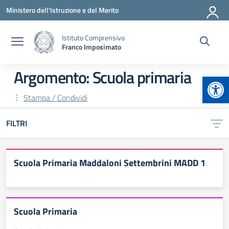
Vai ai contenuti
Vai al menu di navigazione
Vai al footer
Ministero dell'Istruzione e del Merito
Istituto Comprensivo
Franco Imposimato
Argomento: Scuola primaria
Apr
Stampa / Condividi
FILTRI
Scuola Primaria Maddaloni Settembrini MADD 1
Scuola Primaria