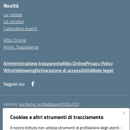
Novità
Le notizie
Le circolari
Calendario eventi
Albo Online
Amm. Trasparente
Amministrazione trasparente
Albo Online
Privacy Policy
Whistleblowing
Dichiarazione di accessibilità
Note legali
Seguici su:
Indirizzo:
Via Roma 14 Maddaloni 81024 (CE)
Centralino:
0823434138
Email:
ceic8an00r@istruzione.it
Posta elettronica certificata (PEC):
Cookies e altri strumenti di tracciamento
ceic8an00r@pec.istruzione.it
Codice fiscale: 80006190617
Il nostro Istituto non utilizza strumenti di profilazione degli utenti -