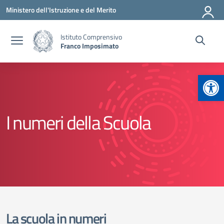
Vai ai contenuti
Vai al menu di navigazione
Vai al footer
Ministero dell'Istruzione e del Merito
Istituto Comprensivo
Franco Imposimato
Apr
I numeri della Scuola
La scuola in numeri