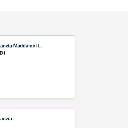
fanzia Maddaloni L.
DD1
fanzia