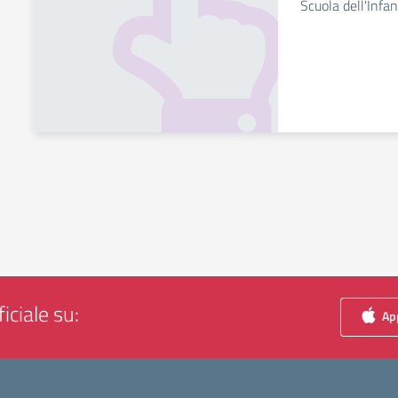
Scuola dell'Infan
iciale su:
App