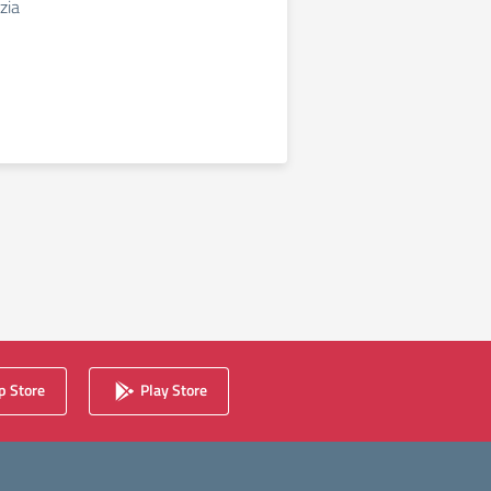
zia
 Store
Play Store