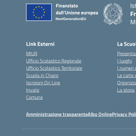
Is
F
M
— 
Link Esterni
La Scuo
MIUR
Presenta
Ufficio Scolastico Regionale
I luoghi
Ufficio Scolastico Territoriale
I numeri 
Scuola in Chiaro
Le carte 
Iscrizioni On Line
Organizz
Invalsi
La storia
Comune
Amministrazione trasparente
Albo Online
Privacy Pol