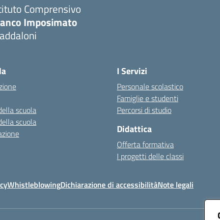
tituto Comprensivo
ranco Imposimato
addaloni
Visita la pagina iniziale della scuola
la
I Servizi
zione
Personale scolastico
Famiglie e studenti
della scuola
Percorsi di studio
della scuola
Didattica
azione
Offerta formativa
I progetti delle classi
icy
Whistleblowing
Dichiarazione di accessibilità
Note legali