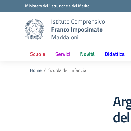
Vai ai contenuti
Vai al menu di navigazione
Vai al footer
Ministero dell'Istruzione e del Merito
Istituto Comprensivo
Franco Imposimato
Maddaloni
Scuola
Servizi
Novità
Didattica
Home
Scuola dell’infanzia
Ar
del