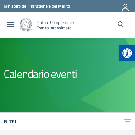
Vai ai contenuti
Vai al menu di navigazione
Vai al footer
Ministero dell'Istruzione e del Merito
Istituto Comprensivo
Franco Imposimato
Apr
Calendario eventi
FILTRI