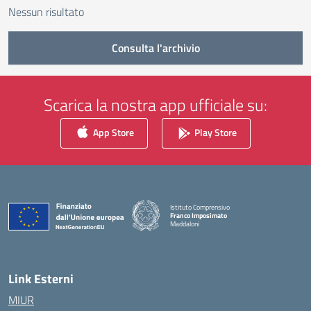
Nessun risultato
Consulta l'archivio
Scarica la nostra app ufficiale su:
App Store
Play Store
Istituto Comprensivo
Franco Imposimato
Maddaloni
— Visita la pagina iniziale della scuola
Link Esterni
MIUR