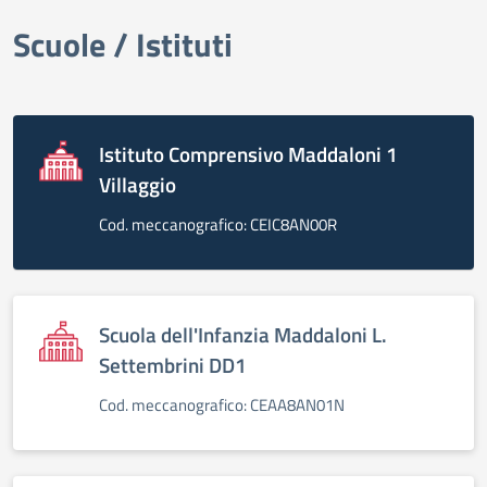
Scuole / Istituti
elenco degli organi
Istituto Comprensivo Maddaloni 1
Villaggio
Cod. meccanografico: CEIC8AN00R
Scuola dell'Infanzia Maddaloni L.
Settembrini DD1
Cod. meccanografico: CEAA8AN01N