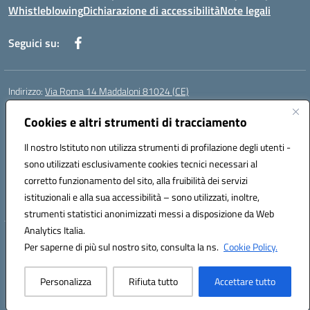
Whistleblowing
Dichiarazione di accessibilità
Note legali
Seguici su:
Indirizzo:
Via Roma 14 Maddaloni 81024 (CE)
Centralino:
0823434138
Email:
ceic8an00r@istruzione.it
Posta elettronica certificata (PEC):
Cookies e altri strumenti di tracciamento
ceic8an00r@pec.istruzione.it
Codice fiscale: 80006190617
Il nostro Istituto non utilizza strumenti di profilazione degli utenti -
Codice meccanografico:
CEIC8AN00R
sono utilizzati esclusivamente cookies tecnici necessari al
Codice Indice delle Pubbliche Amministrazioni (IPA): icmvce
corretto funzionamento del sito, alla fruibilità dei servizi
Codice unico di fatturazione (CUF): UFORSV
istituzionali e alla sua accessibilità – sono utilizzati, inoltre,
strumenti statistici anonimizzati messi a disposizione da Web
Analytics Italia.
Hosting & Powered by 3D Solution S.r.l.
Per saperne di più sul nostro sito, consulta la ns.
Cookie Policy.
Concept & Design by Designers Italia
Personalizza
Rifiuta tutto
Accettare tutto