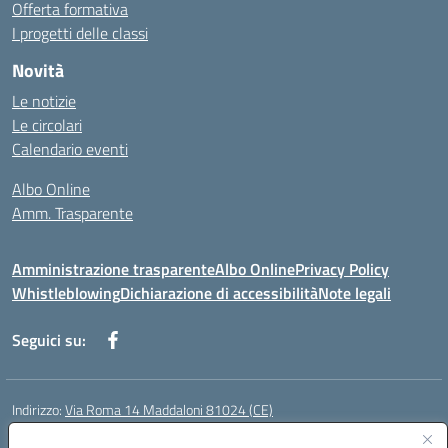
Offerta formativa
I progetti delle classi
Novità
Le notizie
Le circolari
Calendario eventi
Albo Online
Amm. Trasparente
Amministrazione trasparente
Albo Online
Privacy Policy
Whistleblowing
Dichiarazione di accessibilità
Note legali
Seguici su:
Indirizzo:
Via Roma 14 Maddaloni 81024 (CE)
Centralino:
0823434138
Email:
ceic8an00r@istruzione.it