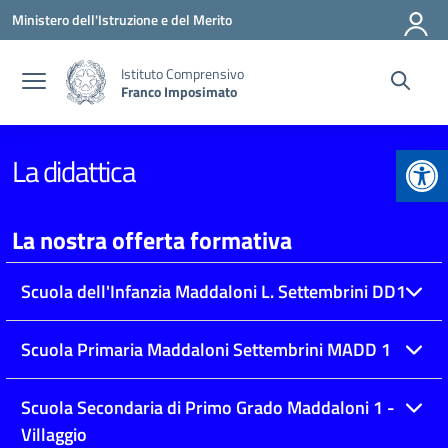
Vai ai contenuti
Vai al menu di navigazione
Vai al footer
Ministero dell'Istruzione e del Merito
Istituto Comprensivo
Franco Imposimato
Apr
La didattica
La nostra offerta formativa
Scuola dell'Infanzia Maddaloni L. Settembrini DD1
Scuola Primaria Maddaloni Settembrini MADD 1
Scuola Secondaria di Primo Grado Maddaloni 1 -
Villaggio