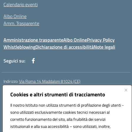
Calendario eventi
Albo Online
Amm. Trasparente
Amministrazione trasparente
Albo Online
Privacy Policy
Whistleblowing
Dichiarazione di accessibilità
Note legali
Seguici su:
Indirizzo:
Via Roma 14 Maddaloni 81024 (CE)
Centralino:
0823434138
Email:
ceic8an00r@istruzione.it
Posta elettronica certificata (PEC):
Cookies e altri strumenti di tracciamento
ceic8an00r@pec.istruzione.it
Codice fiscale: 80006190617
Il nostro Istituto non utilizza strumenti di profilazione degli utenti -
Codice meccanografico:
CEIC8AN00R
sono utilizzati esclusivamente cookies tecnici necessari al
Codice Indice delle Pubbliche Amministrazioni (IPA): icmvce
corretto funzionamento del sito, alla fruibilità dei servizi
Codice unico di fatturazione (CUF): UFORSV
istituzionali e alla sua accessibilità – sono utilizzati, inoltre,