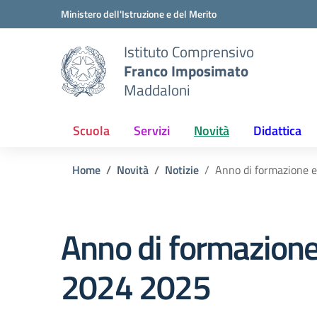
Vai ai contenuti
Vai al menu di navigazione
Vai al footer
Ministero dell'Istruzione e del Merito
Istituto Comprensivo
Franco Imposimato
Maddaloni
Scuola
Servizi
Novità
Didattica
Home
Novità
Notizie
Anno di formazione e
Anno di formazione 
2024 2025