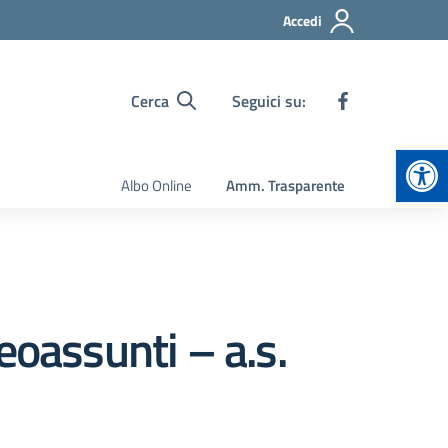
Accedi
Cerca
Seguici su:
Apr
Albo Online
Amm. Trasparente
eoassunti – a.s.