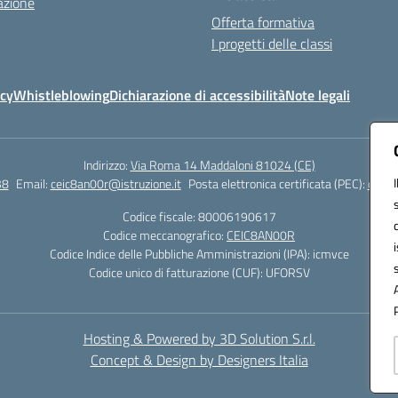
azione
Offerta formativa
I progetti delle classi
icy
Whistleblowing
Dichiarazione di accessibilità
Note legali
Indirizzo:
Via Roma 14 Maddaloni 81024 (CE)
38
Email:
ceic8an00r@istruzione.it
Posta elettronica certificata (PEC):
ceic8
Codice fiscale: 80006190617
Codice meccanografico:
CEIC8AN00R
Codice Indice delle Pubbliche Amministrazioni (IPA): icmvce
Codice unico di fatturazione (CUF): UFORSV
Hosting & Powered by 3D Solution S.r.l.
Concept & Design by Designers Italia