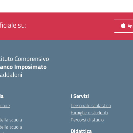
iciale su:
App
tituto Comprensivo
ranco Imposimato
addaloni
Visita la pagina iniziale della scuola
la
I Servizi
zione
Personale scolastico
Famiglie e studenti
della scuola
Percorsi di studio
della scuola
Didattica