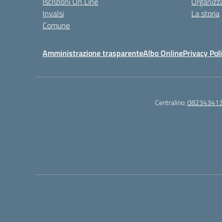
Iscrizioni On Line
Organizz
Invalsi
La storia
Comune
Amministrazione trasparente
Albo Online
Privacy Pol
Centralino:
08234341