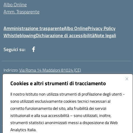
Albo Online
Amm. Trasparente
Amministrazione trasparente
Albo Online
Privacy Policy
Whistleblowing
Dichiarazione di accessibilità
Note legali
Seguici su:
Indirizzo:
Via Roma 14 Maddaloni 81024 (CE)
Centralino:
0823434138
Email:
ceic8an00r@istruzione.it
Posta elettronica certificata (PEC):
Cookies e altri strumenti di tracciamento
ceic8an00r@pec.istruzione.it
Codice fiscale: 80006190617
Il nostro Istituto non utilizza strumenti di profilazione degli utenti -
Codice meccanografico:
CEIC8AN00R
sono utilizzati esclusivamente cookies tecnici necessari al
Codice Indice delle Pubbliche Amministrazioni (IPA): icmvce
corretto funzionamento del sito, alla fruibilità dei servizi
Codice unico di fatturazione (CUF): UFORSV
istituzionali e alla sua accessibilità – sono utilizzati, inoltre,
strumenti statistici anonimizzati messi a disposizione da Web
Analytics Italia.