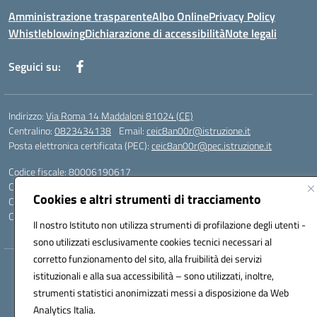
Amministrazione trasparente
Albo Online
Privacy Policy
Whistleblowing
Dichiarazione di accessibilità
Note legali
Seguici su:
Indirizzo:
Via Roma 14 Maddaloni 81024 (CE)
Centralino:
0823434138
Email:
ceic8an00r@istruzione.it
Posta elettronica certificata (PEC):
ceic8an00r@pec.istruzione.it
Codice fiscale: 80006190617
Codice meccanografico:
CEIC8AN00R
Cookies e altri strumenti di tracciamento
Codice Indice delle Pubbliche Amministrazioni (IPA): icmvce
Codice unico di fatturazione (CUF): UFORSV
Il nostro Istituto non utilizza strumenti di profilazione degli utenti -
sono utilizzati esclusivamente cookies tecnici necessari al
corretto funzionamento del sito, alla fruibilità dei servizi
Hosting & Powered by 3D Solution S.r.l.
istituzionali e alla sua accessibilità – sono utilizzati, inoltre,
Concept & Design by Designers Italia
strumenti statistici anonimizzati messi a disposizione da Web
Analytics Italia.