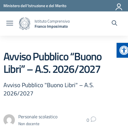
Vai ai contenuti
Vai al menu di navigazione
Vai al footer
Ministero dell'Istruzione e del Merito
Istituto Comprensivo
Franco Imposimato
Ap
Avviso Pubblico “Buono
Libri” – A.S. 2026/2027
Avviso Pubblico "Buono Libri" – A.S.
2026/2027
Personale scolastico
0
Non docente