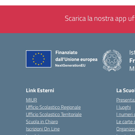
Scarica la nostra app uff
Is
F
M
— 
Link Esterni
La Scuo
MIUR
Presenta
Ufficio Scolastico Regionale
I luoghi
Ufficio Scolastico Territoriale
I numeri 
Scuola in Chiaro
Le carte 
Iscrizioni On Line
Organizz