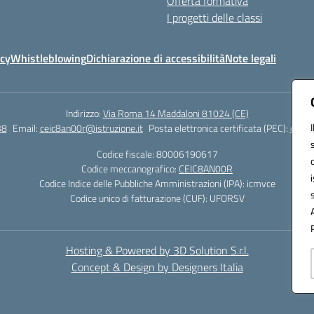
Offerta formativa
I progetti delle classi
icy
Whistleblowing
Dichiarazione di accessibilità
Note legali
Indirizzo:
Via Roma 14 Maddaloni 81024 (CE)
38
Email:
ceic8an00r@istruzione.it
Posta elettronica certificata (PEC):
ceic8
Codice fiscale: 80006190617
Codice meccanografico:
CEIC8AN00R
Codice Indice delle Pubbliche Amministrazioni (IPA): icmvce
Codice unico di fatturazione (CUF): UFORSV
Hosting & Powered by 3D Solution S.r.l.
Concept & Design by Designers Italia