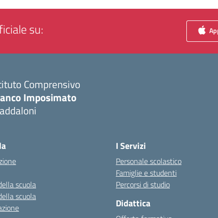
iciale su:
App
tituto Comprensivo
ranco Imposimato
addaloni
Visita la pagina iniziale della scuola
la
I Servizi
zione
Personale scolastico
Famiglie e studenti
della scuola
Percorsi di studio
della scuola
Didattica
azione