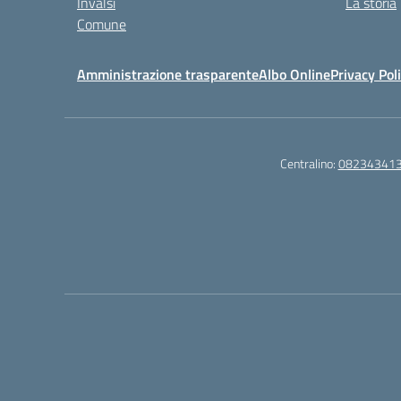
Invalsi
La storia
Comune
Amministrazione trasparente
Albo Online
Privacy Pol
Centralino:
08234341