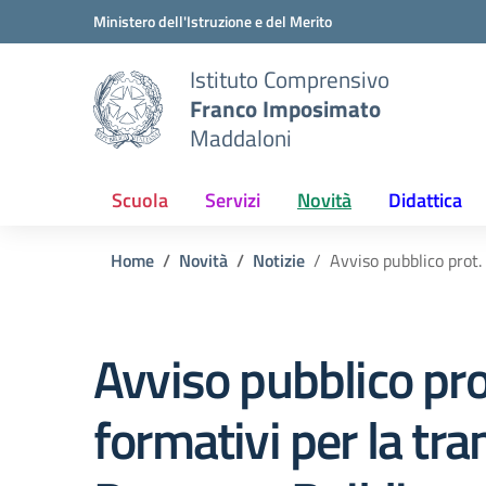
Vai ai contenuti
Vai al menu di navigazione
Vai al footer
Ministero dell'Istruzione e del Merito
Istituto Comprensivo
Franco Imposimato
Maddaloni
Scuola
Servizi
Novità
Didattica
Home
Novità
Notizie
Avviso pubblico prot.
Avviso pubblico pro
formativi per la tra