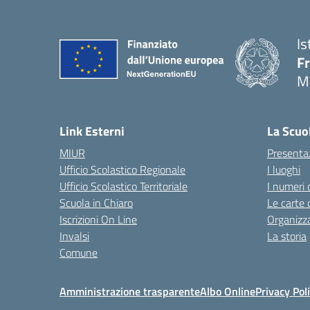
Is
F
M
— 
Link Esterni
La Scuo
MIUR
Presenta
Ufficio Scolastico Regionale
I luoghi
Ufficio Scolastico Territoriale
I numeri 
Scuola in Chiaro
Le carte 
Iscrizioni On Line
Organizz
Invalsi
La storia
Comune
Amministrazione trasparente
Albo Online
Privacy Pol