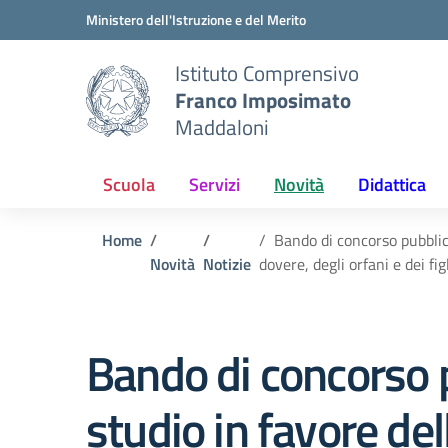
Vai ai contenuti
Vai al menu di navigazione
Vai al footer
Ministero dell'Istruzione e del Merito
Istituto Comprensivo
Franco Imposimato
Maddaloni
Scuola
Servizi
Novità
Didattica
Home
Bando di concorso pubblico
Novità
Notizie
dovere, degli orfani e dei fi
Bando di concorso p
studio in favore del