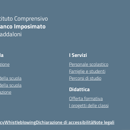
tituto Comprensivo
ranco Imposimato
addaloni
Visita la pagina iniziale della scuola
la
I Servizi
zione
Personale scolastico
Famiglie e studenti
della scuola
Percorsi di studio
della scuola
Didattica
azione
Offerta formativa
I progetti delle classi
icy
Whistleblowing
Dichiarazione di accessibilità
Note legali