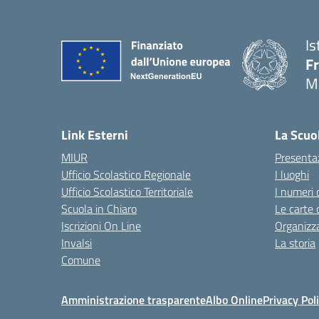
Is
F
M
— 
Link Esterni
La Scuo
MIUR
Presenta
Ufficio Scolastico Regionale
I luoghi
Ufficio Scolastico Territoriale
I numeri 
Scuola in Chiaro
Le carte 
Iscrizioni On Line
Organizz
Invalsi
La storia
Comune
Amministrazione trasparente
Albo Online
Privacy Pol