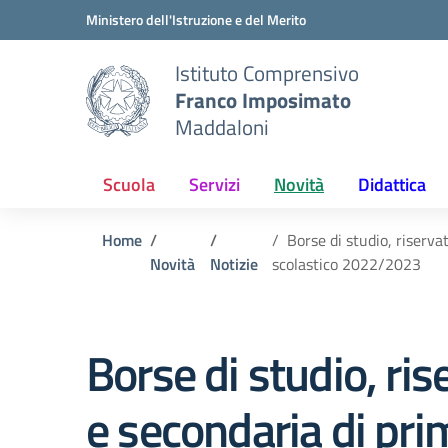
Vai ai contenuti
Vai al menu di navigazione
Vai al footer
Ministero dell'Istruzione e del Merito
Istituto Comprensivo
Franco Imposimato
Maddaloni
Scuola
Servizi
Novità
Didattica
Home
Borse di studio, riserva
Novità
Notizie
scolastico 2022/2023
Borse di studio, ris
e secondaria di pri