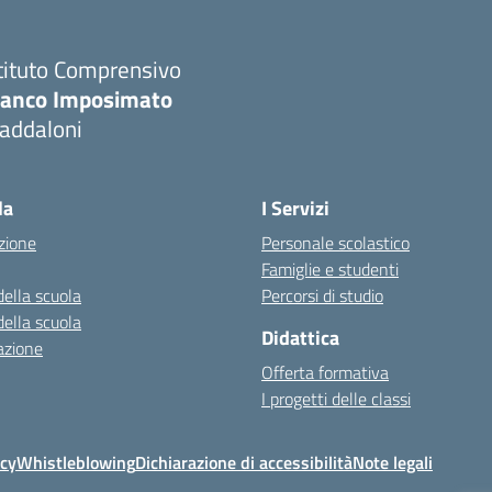
tituto Comprensivo
ranco Imposimato
addaloni
Visita la pagina iniziale della scuola
la
I Servizi
zione
Personale scolastico
Famiglie e studenti
della scuola
Percorsi di studio
della scuola
Didattica
azione
Offerta formativa
I progetti delle classi
icy
Whistleblowing
Dichiarazione di accessibilità
Note legali