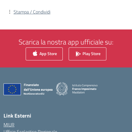
Stampa / Condividi
Scarica la nostra app ufficiale su:
App Store
Play Store
Istituto Comprensivo
Franco Imposimato
Maddaloni
— Visita la pagina iniziale della scuola
Link Esterni
MIUR
Ufficio Scolastico Regionale