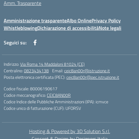
Amm. Trasparente
Amministrazione trasparente
Albo Online
Privacy Policy
Whistleblowing
Dichiarazione di accessibilità
Note legali
Seguici su:
Indirizzo:
Via Roma 14 Maddaloni 81024 (CE)
Centralino:
0823434138
Email:
ceic8an00r@istruzione.it
Posta elettronica certificata (PEC):
ceic8an00r@pec.istruzione.it
Codice fiscale: 80006190617
Codice meccanografico:
CEIC8AN00R
Codice Indice delle Pubbliche Amministrazioni (IPA): icmvce
Codice unico di fatturazione (CUF): UFORSV
Hosting & Powered by 3D Solution S.r.l.
Concept & Design by Designers Italia