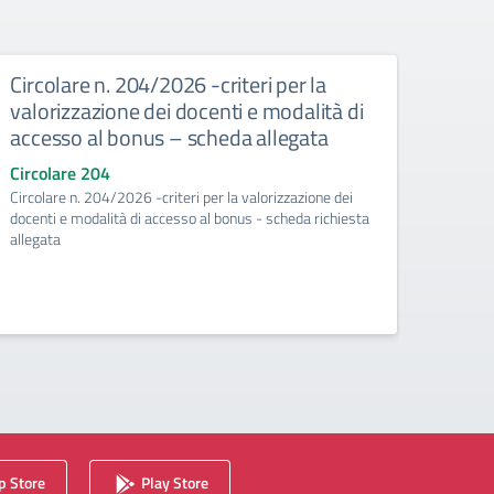
Circolare n. 204/2026 -criteri per la
Circ
valorizzazione dei docenti e modalità di
risor
accesso al bonus – scheda allegata
pian
richi
Circolare 204
Circolare n. 204/2026 -criteri per la valorizzazione dei
Circo
docenti e modalità di accesso al bonus - scheda richiesta
Circol
allegata
valoriz
richies
 Store
Play Store