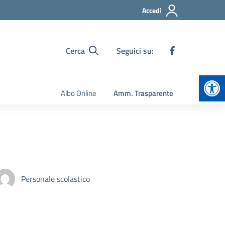
Accedi
Cerca
Seguici su:
Apr
Albo Online
Amm. Trasparente
Personale scolastico