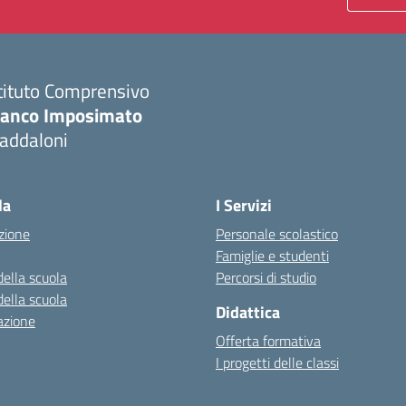
tituto Comprensivo
ranco Imposimato
addaloni
Visita la pagina iniziale della scuola
la
I Servizi
zione
Personale scolastico
Famiglie e studenti
della scuola
Percorsi di studio
della scuola
Didattica
azione
Offerta formativa
I progetti delle classi