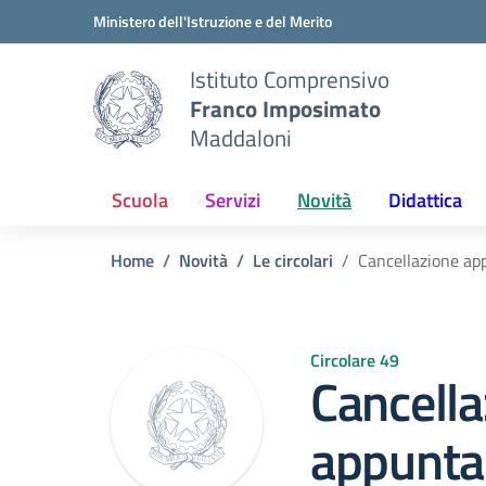
Vai ai contenuti
Vai al menu di navigazione
Vai al footer
Ministero dell'Istruzione e del Merito
Istituto Comprensivo
Franco Imposimato
Maddaloni
Scuola
Servizi
Novità
Didattica
Home
Novità
Le circolari
Cancellazione ap
Circolare 49
Cancella
appunt