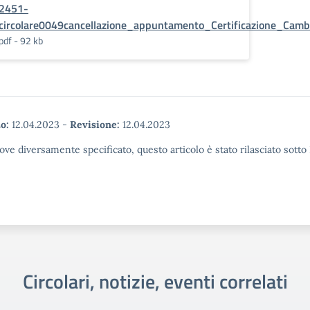
2451-
circolare0049cancellazione_appuntamento_Certificazione_Cam
pdf - 92 kb
o:
12.04.2023
-
Revisione:
12.04.2023
ove diversamente specificato, questo articolo è stato rilasciato sott
Circolari, notizie, eventi correlati