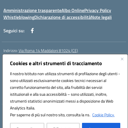
Amministrazione trasparente
Albo Online
Privacy Policy
Whistleblowing
Dichiarazione di accessibilità
Note legali
Seguici su:
Indirizzo:
Via Roma 14 Maddaloni 81024 (CE)
Centralino:
0823434138
Email:
ceic8an00r@istruzione.it
Posta elettronica certificata (PEC):
Cookies e altri strumenti di tracciamento
ceic8an00r@pec.istruzione.it
Codice fiscale: 80006190617
Il nostro Istituto non utilizza strumenti di profilazione degli utenti -
Codice meccanografico:
CEIC8AN00R
sono utilizzati esclusivamente cookies tecnici necessari al
Codice Indice delle Pubbliche Amministrazioni (IPA): icmvce
corretto funzionamento del sito, alla fruibilità dei servizi
Codice unico di fatturazione (CUF): UFORSV
istituzionali e alla sua accessibilità – sono utilizzati, inoltre,
strumenti statistici anonimizzati messi a disposizione da Web
Analytics Italia.
Hosting & Powered by 3D Solution S.r.l.
Per saperne di più sul nostro sito, consulta la ns.
Cookie Policy.
Concept & Design by Designers Italia