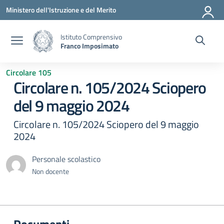
Vai ai contenuti
Vai al menu di navigazione
Vai al footer
Ministero dell'Istruzione e del Merito
Istituto Comprensivo
Franco Imposimato
Circolare 105
Circolare n. 105/2024 Sciopero
del 9 maggio 2024
Circolare n. 105/2024 Sciopero del 9 maggio
2024
Personale scolastico
Non docente