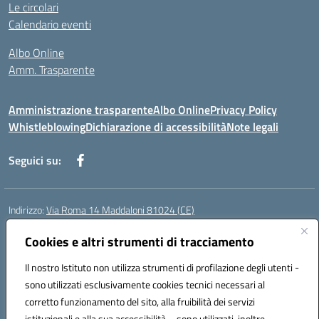
Le circolari
Calendario eventi
Albo Online
Amm. Trasparente
Amministrazione trasparente
Albo Online
Privacy Policy
Whistleblowing
Dichiarazione di accessibilità
Note legali
Seguici su:
Indirizzo:
Via Roma 14 Maddaloni 81024 (CE)
Centralino:
0823434138
Email:
ceic8an00r@istruzione.it
Posta elettronica certificata (PEC):
Cookies e altri strumenti di tracciamento
ceic8an00r@pec.istruzione.it
Codice fiscale: 80006190617
Il nostro Istituto non utilizza strumenti di profilazione degli utenti -
Codice meccanografico:
CEIC8AN00R
sono utilizzati esclusivamente cookies tecnici necessari al
Codice Indice delle Pubbliche Amministrazioni (IPA): icmvce
corretto funzionamento del sito, alla fruibilità dei servizi
Codice unico di fatturazione (CUF): UFORSV
istituzionali e alla sua accessibilità – sono utilizzati, inoltre,