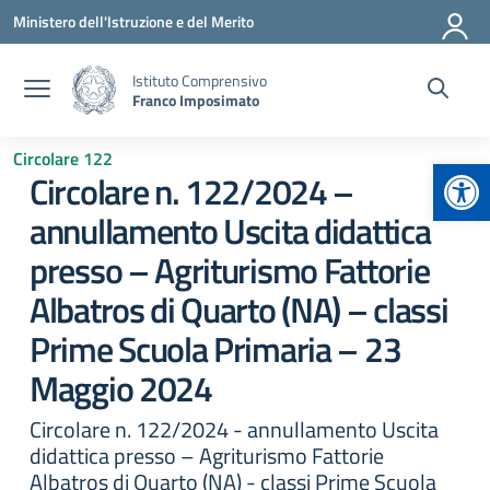
Vai ai contenuti
Vai al menu di navigazione
Vai al footer
Ministero dell'Istruzione e del Merito
Istituto Comprensivo
Franco Imposimato
Circolare 122
Apr
Circolare n. 122/2024 –
annullamento Uscita didattica
presso – Agriturismo Fattorie
Albatros di Quarto (NA) – classi
Prime Scuola Primaria – 23
Maggio 2024
Circolare n. 122/2024 - annullamento Uscita
didattica presso – Agriturismo Fattorie
Albatros di Quarto (NA) - classi Prime Scuola