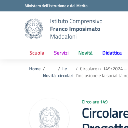
Vai ai contenuti
Vai al menu di navigazione
Vai al footer
Ministero dell'Istruzione e del Merito
Istituto Comprensivo
Franco Imposimato
Maddaloni
Scuola
Servizi
Novità
Didattica
Home
Le
Circolare n. 149/2024 – 
Novità
circolari
l’inclusione e la socialità
Circolare 149
Circolar