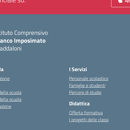
App
tituto Comprensivo
ranco Imposimato
addaloni
Visita la pagina iniziale della scuola
la
I Servizi
zione
Personale scolastico
Famiglie e studenti
della scuola
Percorsi di studio
della scuola
Didattica
azione
Offerta formativa
I progetti delle classi