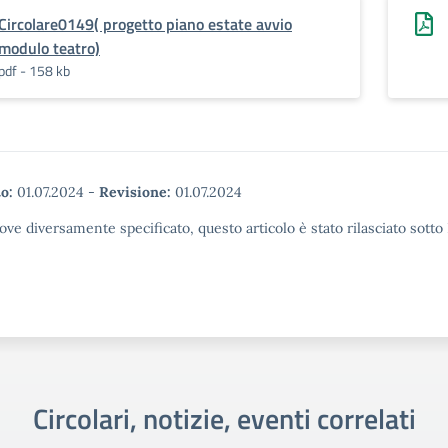
Circolare0149( progetto piano estate avvio
modulo teatro)
pdf - 158 kb
o:
01.07.2024
-
Revisione:
01.07.2024
ove diversamente specificato, questo articolo è stato rilasciato sott
Circolari, notizie, eventi correlati