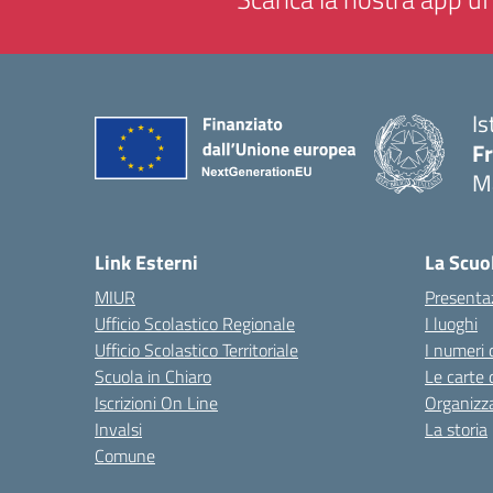
Is
F
M
— 
Link Esterni
La Scuo
MIUR
Presenta
Ufficio Scolastico Regionale
I luoghi
Ufficio Scolastico Territoriale
I numeri 
Scuola in Chiaro
Le carte 
Iscrizioni On Line
Organizz
Invalsi
La storia
Comune