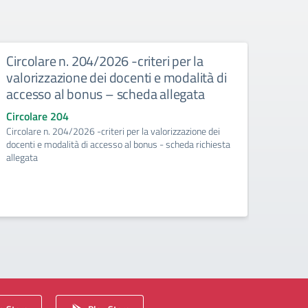
Circolare n. 204/2026 -criteri per la
Circ
valorizzazione dei docenti e modalità di
risor
accesso al bonus – scheda allegata
pian
richi
Circolare 204
Circolare n. 204/2026 -criteri per la valorizzazione dei
Circo
docenti e modalità di accesso al bonus - scheda richiesta
Circol
allegata
valoriz
richies