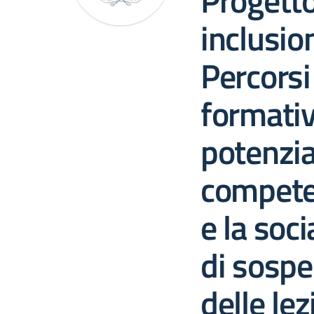
Progett
inclusion
Percorsi
formativi
potenzi
competen
e la soci
di sospe
delle lez