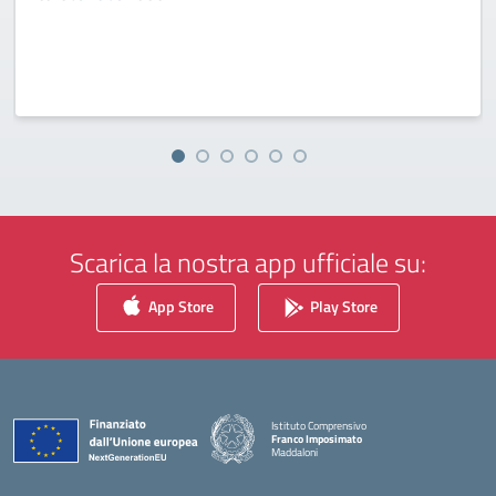
Scarica la nostra app ufficiale su:
App Store
Play Store
Istituto Comprensivo
Franco Imposimato
Maddaloni
— Visita la pagina iniziale della scuola