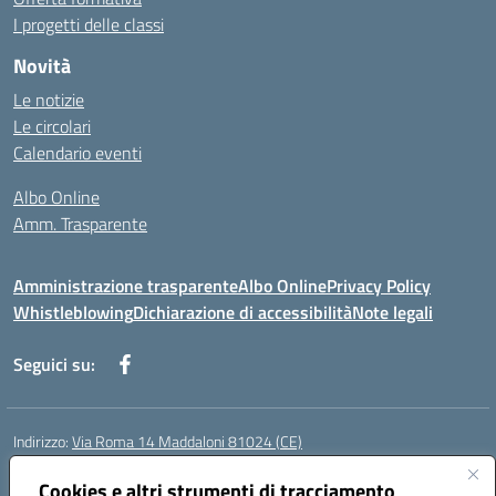
I progetti delle classi
Novità
Le notizie
Le circolari
Calendario eventi
Albo Online
Amm. Trasparente
Amministrazione trasparente
Albo Online
Privacy Policy
Whistleblowing
Dichiarazione di accessibilità
Note legali
Seguici su:
Indirizzo:
Via Roma 14 Maddaloni 81024 (CE)
Centralino:
0823434138
Email:
ceic8an00r@istruzione.it
Posta elettronica certificata (PEC):
Cookies e altri strumenti di tracciamento
ceic8an00r@pec.istruzione.it