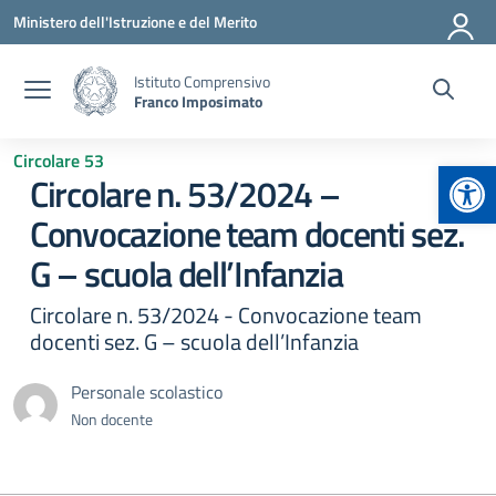
Vai ai contenuti
Vai al menu di navigazione
Vai al footer
Ministero dell'Istruzione e del Merito
Istituto Comprensivo
Franco Imposimato
Circolare 53
Apr
Circolare n. 53/2024 –
Convocazione team docenti sez.
G – scuola dell’Infanzia
Circolare n. 53/2024 - Convocazione team
docenti sez. G – scuola dell’Infanzia
Personale scolastico
Non docente