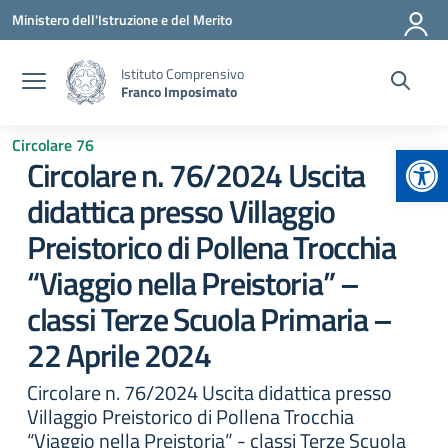
Vai ai contenuti
Vai al menu di navigazione
Vai al footer
Ministero dell'Istruzione e del Merito
Istituto Comprensivo
Franco Imposimato
Circolare 76
Apr
Circolare n. 76/2024 Uscita
didattica presso Villaggio
Preistorico di Pollena Trocchia
“Viaggio nella Preistoria” –
classi Terze Scuola Primaria –
22 Aprile 2024
Circolare n. 76/2024 Uscita didattica presso
Villaggio Preistorico di Pollena Trocchia
“Viaggio nella Preistoria” - classi Terze Scuola