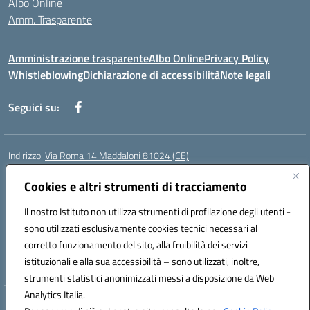
Albo Online
Amm. Trasparente
Amministrazione trasparente
Albo Online
Privacy Policy
Whistleblowing
Dichiarazione di accessibilità
Note legali
Seguici su:
Indirizzo:
Via Roma 14 Maddaloni 81024 (CE)
Centralino:
0823434138
Email:
ceic8an00r@istruzione.it
Posta elettronica certificata (PEC):
Cookies e altri strumenti di tracciamento
ceic8an00r@pec.istruzione.it
Codice fiscale: 80006190617
Il nostro Istituto non utilizza strumenti di profilazione degli utenti -
Codice meccanografico:
CEIC8AN00R
sono utilizzati esclusivamente cookies tecnici necessari al
Codice Indice delle Pubbliche Amministrazioni (IPA): icmvce
corretto funzionamento del sito, alla fruibilità dei servizi
Codice unico di fatturazione (CUF): UFORSV
istituzionali e alla sua accessibilità – sono utilizzati, inoltre,
strumenti statistici anonimizzati messi a disposizione da Web
Analytics Italia.
Hosting & Powered by 3D Solution S.r.l.