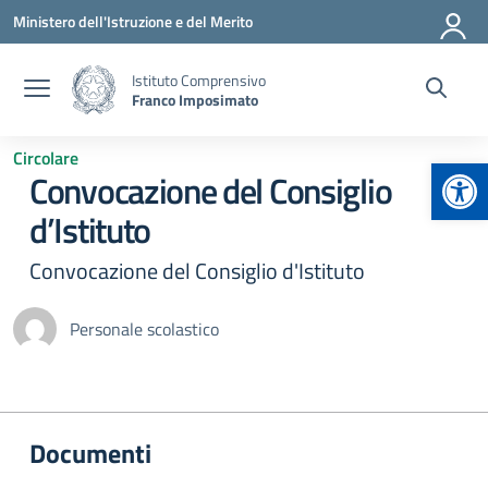
Vai ai contenuti
Vai al menu di navigazione
Vai al footer
Ministero dell'Istruzione e del Merito
Istituto Comprensivo
Franco Imposimato
Circolare
Apr
Convocazione del Consiglio
d’Istituto
Convocazione del Consiglio d'Istituto
Personale scolastico
Documenti