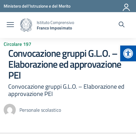
Vai ai contenuti
Vai al menu di navigazione
Vai al footer
Ministero dell'Istruzione e del Merito
Istituto Comprensivo
Franco Imposimato
Circolare 197
Apr
Convocazione gruppi G.L.O. –
Elaborazione ed approvazione
PEI
Convocazione gruppi G.L.O. – Elaborazione ed
approvazione PEI
Personale scolastico