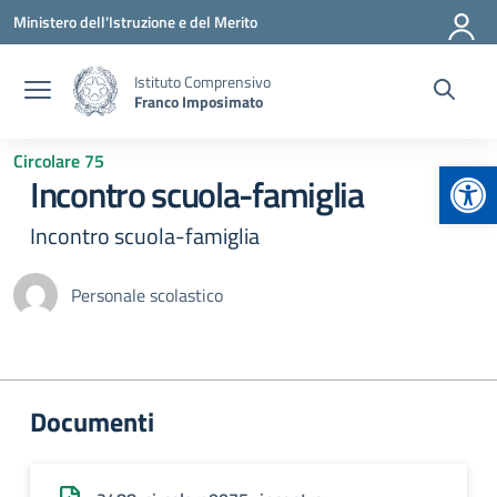
Vai ai contenuti
Vai al menu di navigazione
Vai al footer
Ministero dell'Istruzione e del Merito
Istituto Comprensivo
Franco Imposimato
Circolare 75
Apr
Incontro scuola-famiglia
Incontro scuola-famiglia
Personale scolastico
Documenti