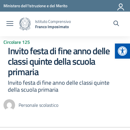
Vai ai contenuti
Vai al menu di navigazione
Vai al footer
Ministero dell'Istruzione e del Merito
Istituto Comprensivo
Franco Imposimato
Circolare 125
Apr
Invito festa di fine anno delle
classi quinte della scuola
primaria
Invito festa di fine anno delle classi quinte
della scuola primaria
Personale scolastico