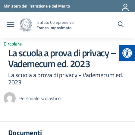
Vai ai contenuti
Vai al menu di navigazione
Vai al footer
Ministero dell'Istruzione e del Merito
Istituto Comprensivo
Franco Imposimato
Circolare
Apr
La scuola a prova di privacy –
Vademecum ed. 2023
La scuola a prova di privacy - Vademecum ed.
2023
Personale scolastico
Documenti