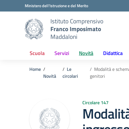
Vai ai contenuti
Vai al menu di navigazione
Vai al footer
Ministero dell'Istruzione e del Merito
Istituto Comprensivo
Franco Imposimato
Maddaloni
Scuola
Servizi
Novità
Didattica
Home
Le
Modalità e schema 
Novità
circolari
genitori
Circolare 147
Modalit