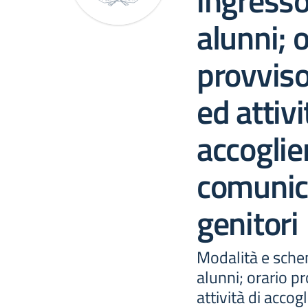
ingresso
alunni; o
provviso
ed attivi
accoglie
comunica
genitori
Modalità e schem
alunni; orario pr
attività di accog