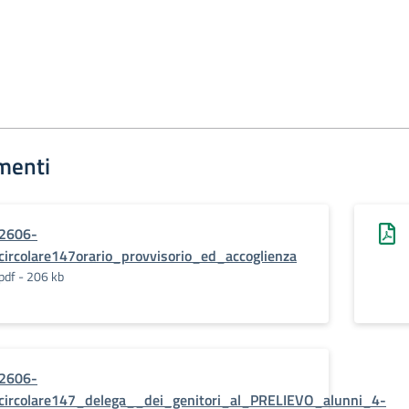
menti
2606-
circolare147orario_provvisorio_ed_accoglienza
pdf - 206 kb
2606-
circolare147_delega__dei_genitori_al_PRELIEVO_alunni_4-