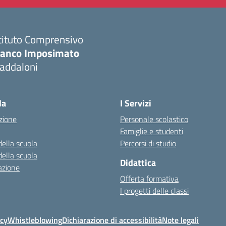
tituto Comprensivo
ranco Imposimato
addaloni
Visita la pagina iniziale della scuola
la
I Servizi
zione
Personale scolastico
Famiglie e studenti
della scuola
Percorsi di studio
della scuola
Didattica
azione
Offerta formativa
I progetti delle classi
icy
Whistleblowing
Dichiarazione di accessibilità
Note legali