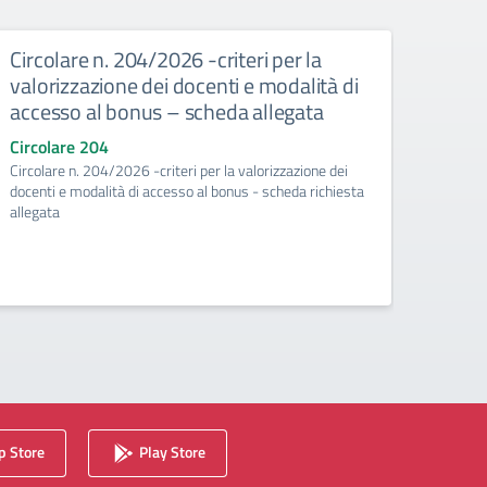
Circolare n. 204/2026 -criteri per la
Circ
valorizzazione dei docenti e modalità di
risor
accesso al bonus – scheda allegata
pian
richi
Circolare 204
Circolare n. 204/2026 -criteri per la valorizzazione dei
Circo
docenti e modalità di accesso al bonus - scheda richiesta
Circol
allegata
valoriz
richies
 Store
Play Store