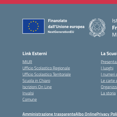
Is
F
M
— 
Link Esterni
La Scuo
MIUR
Presenta
Ufficio Scolastico Regionale
I luoghi
Ufficio Scolastico Territoriale
I numeri 
Scuola in Chiaro
Le carte 
Iscrizioni On Line
Organizz
Invalsi
La storia
Comune
Amministrazione trasparente
Albo Online
Privacy Pol