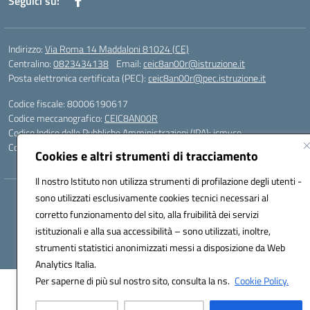
Seguici su:
Indirizzo:
Via Roma 14 Maddaloni 81024 (CE)
Centralino:
0823434138
Email:
ceic8an00r@istruzione.it
Posta elettronica certificata (PEC):
ceic8an00r@pec.istruzione.it
Codice fiscale: 80006190617
Codice meccanografico:
CEIC8AN00R
Codice Indice delle Pubbliche Amministrazioni (IPA): icmvce
Codice unico di fatturazione (CUF): UFORSV
Cookies e altri strumenti di tracciamento
Il nostro Istituto non utilizza strumenti di profilazione degli utenti -
sono utilizzati esclusivamente cookies tecnici necessari al
Hosting & Powered by 3D Solution S.r.l.
corretto funzionamento del sito, alla fruibilità dei servizi
Concept & Design by Designers Italia
istituzionali e alla sua accessibilità – sono utilizzati, inoltre,
strumenti statistici anonimizzati messi a disposizione da Web
Analytics Italia.
Per saperne di più sul nostro sito, consulta la ns.
Cookie Policy.