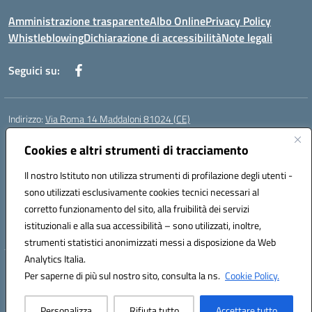
Amministrazione trasparente
Albo Online
Privacy Policy
Whistleblowing
Dichiarazione di accessibilità
Note legali
Seguici su:
Indirizzo:
Via Roma 14 Maddaloni 81024 (CE)
Centralino:
0823434138
Email:
ceic8an00r@istruzione.it
Posta elettronica certificata (PEC):
Cookies e altri strumenti di tracciamento
ceic8an00r@pec.istruzione.it
Codice fiscale: 80006190617
Il nostro Istituto non utilizza strumenti di profilazione degli utenti -
Codice meccanografico:
CEIC8AN00R
sono utilizzati esclusivamente cookies tecnici necessari al
Codice Indice delle Pubbliche Amministrazioni (IPA): icmvce
corretto funzionamento del sito, alla fruibilità dei servizi
Codice unico di fatturazione (CUF): UFORSV
istituzionali e alla sua accessibilità – sono utilizzati, inoltre,
strumenti statistici anonimizzati messi a disposizione da Web
Analytics Italia.
Hosting & Powered by 3D Solution S.r.l.
Per saperne di più sul nostro sito, consulta la ns.
Cookie Policy.
Concept & Design by Designers Italia
Personalizza
Rifiuta tutto
Accettare tutto