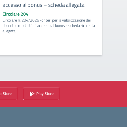
accesso al bonus – scheda allegata
pian
richi
Circolare 204
Circolare n. 204/2026 -criteri per la valorizzazione dei
Circo
docenti e modalità di accesso al bonus - scheda richiesta
Circol
allegata
valoriz
richies
 Store
Play Store