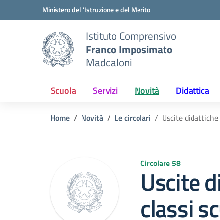
Vai ai contenuti
Vai al menu di navigazione
Vai al footer
Ministero dell'Istruzione e del Merito
Istituto Comprensivo
Franco Imposimato
Maddaloni
Scuola
Servizi
Novità
Didattica
Home
Novità
Le circolari
Uscite didattiche
Circolare 58
Uscite d
classi s