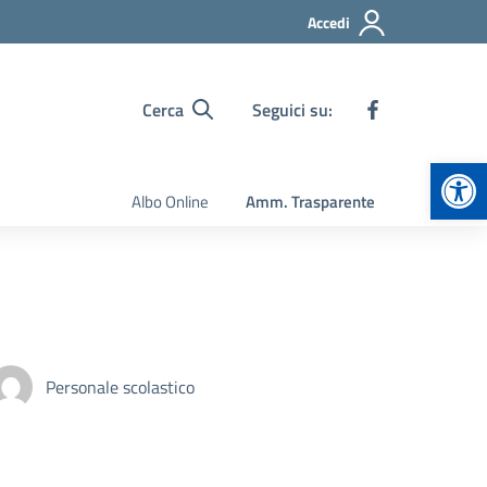
Accedi
Cerca
Seguici su:
Apr
Albo Online
Amm. Trasparente
Personale scolastico