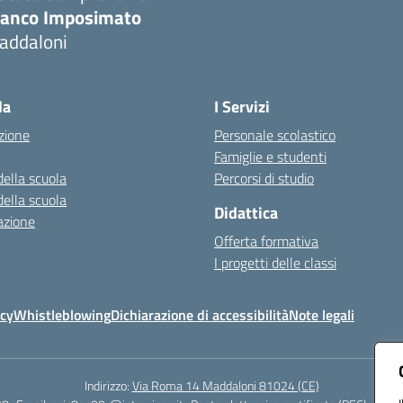
ranco Imposimato
addaloni
Visita la pagina iniziale della scuola
la
I Servizi
zione
Personale scolastico
Famiglie e studenti
della scuola
Percorsi di studio
della scuola
Didattica
azione
Offerta formativa
I progetti delle classi
icy
Whistleblowing
Dichiarazione di accessibilità
Note legali
Indirizzo:
Via Roma 14 Maddaloni 81024 (CE)