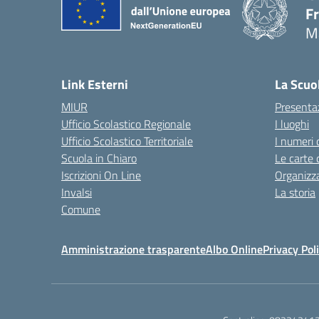
F
M
— 
Link Esterni
La Scuo
MIUR
Presenta
Ufficio Scolastico Regionale
I luoghi
Ufficio Scolastico Territoriale
I numeri 
Scuola in Chiaro
Le carte 
Iscrizioni On Line
Organizz
Invalsi
La storia
Comune
Amministrazione trasparente
Albo Online
Privacy Pol