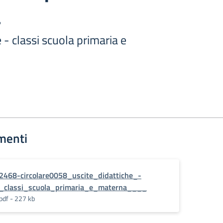
a
 - classi scuola primaria e
menti
2468-circolare0058_uscite_didattiche_-
_classi_scuola_primaria_e_materna____
pdf - 227 kb