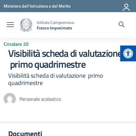
Vai ai contenuti
Vai al menu di navigazione
Vai al footer
Ministero dell'Istruzione e del Merito
Istituto Comprensivo
Franco Imposimato
Circolare 20
Apr
Visibilità scheda di valutazione
primo quadrimestre
Visibilità scheda di valutazione primo
quadrimestre
Personale scolastico
Documenti