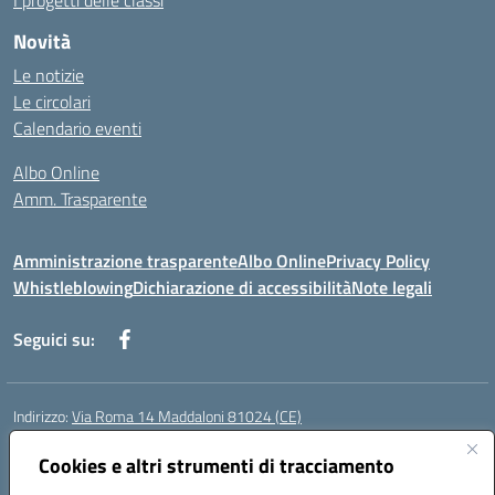
I progetti delle classi
Novità
Le notizie
Le circolari
Calendario eventi
Albo Online
Amm. Trasparente
Amministrazione trasparente
Albo Online
Privacy Policy
Whistleblowing
Dichiarazione di accessibilità
Note legali
Seguici su:
Indirizzo:
Via Roma 14 Maddaloni 81024 (CE)
Centralino:
0823434138
Email:
ceic8an00r@istruzione.it
Posta elettronica certificata (PEC):
Cookies e altri strumenti di tracciamento
ceic8an00r@pec.istruzione.it