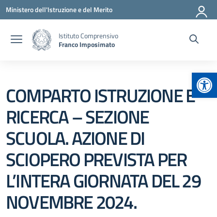
Vai ai contenuti
Vai al menu di navigazione
Vai al footer
Ministero dell'Istruzione e del Merito
Istituto Comprensivo
Franco Imposimato
Apr
COMPARTO ISTRUZIONE E
RICERCA – SEZIONE
SCUOLA. AZIONE DI
SCIOPERO PREVISTA PER
L’INTERA GIORNATA DEL 29
NOVEMBRE 2024.