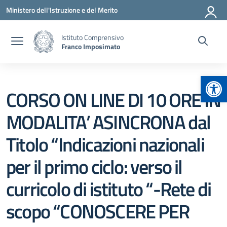
Vai ai contenuti
Vai al menu di navigazione
Vai al footer
Ministero dell'Istruzione e del Merito
Istituto Comprensivo
Franco Imposimato
Apr
CORSO ON LINE DI 10 ORE IN
MODALITA’ ASINCRONA dal
Titolo “Indicazioni nazionali
per il primo ciclo: verso il
curricolo di istituto “-Rete di
scopo “CONOSCERE PER