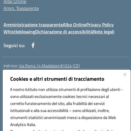
Albo Online
Amm. Trasparente
Amministrazione trasparente
Albo Online
Privacy Policy
Whistleblowing
Dichiarazione di accessibilità
Note legali
Seguici su:
Indirizzo:
Via Roma 14 Maddaloni 81024 (CE)
Centralino:
0823434138
Email:
ceic8an00r@istruzione.it
Posta elettronica certificata (PEC):
Cookies e altri strumenti di tracciamento
ceic8an00r@pec.istruzione.it
Codice fiscale: 80006190617
Il nostro Istituto non utilizza strumenti di profilazione degli utenti -
Codice meccanografico:
CEIC8AN00R
sono utilizzati esclusivamente cookies tecnici necessari al
Codice Indice delle Pubbliche Amministrazioni (IPA): icmvce
corretto funzionamento del sito, alla fruibilità dei servizi
Codice unico di fatturazione (CUF): UFORSV
istituzionali e alla sua accessibilità – sono utilizzati, inoltre,
strumenti statistici anonimizzati messi a disposizione da Web
Analytics Italia.
Hosting & Powered by 3D Solution S.r.l.