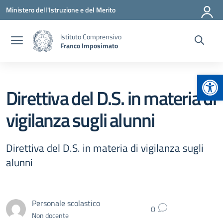
Vai ai contenuti
Vai al menu di navigazione
Vai al footer
Ministero dell'Istruzione e del Merito
Istituto Comprensivo
Franco Imposimato
Apr
Direttiva del D.S. in materia di
vigilanza sugli alunni
Direttiva del D.S. in materia di vigilanza sugli
alunni
Personale scolastico
0
Non docente