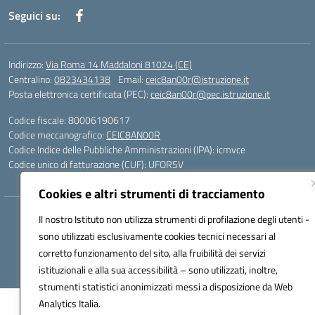
Seguici su:
Indirizzo:
Via Roma 14 Maddaloni 81024 (CE)
Centralino:
0823434138
Email:
ceic8an00r@istruzione.it
Posta elettronica certificata (PEC):
ceic8an00r@pec.istruzione.it
Codice fiscale: 80006190617
Codice meccanografico:
CEIC8AN00R
Codice Indice delle Pubbliche Amministrazioni (IPA): icmvce
Codice unico di fatturazione (CUF): UFORSV
Cookies e altri strumenti di tracciamento
Hosting & Powered by 3D Solution S.r.l.
Il nostro Istituto non utilizza strumenti di profilazione degli utenti -
Concept & Design by Designers Italia
sono utilizzati esclusivamente cookies tecnici necessari al
corretto funzionamento del sito, alla fruibilità dei servizi
istituzionali e alla sua accessibilità – sono utilizzati, inoltre,
strumenti statistici anonimizzati messi a disposizione da Web
Analytics Italia.