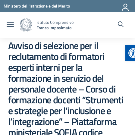
Vai ai contenuti
Vai al menu di navigazione
Vai al footer
Ministero dell'Istruzione e del Merito
Istituto Comprensivo
Franco Imposimato
Avviso di selezione per il
A
reclutamento di formatori
esperti interni per la
formazione in servizio del
personale docente – Corso di
formazione docenti “Strumenti
e strategie per l’inclusione e
l’integrazione” – Piattaforma
ministeriale SOFIA codice