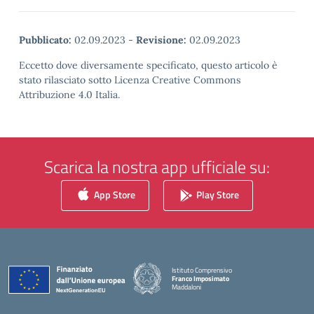
Pubblicato:
02.09.2023
-
Revisione:
02.09.2023
Eccetto dove diversamente specificato, questo articolo è
stato rilasciato sotto Licenza Creative Commons
Attribuzione 4.0 Italia.
Scarica la nostra app ufficiale su:
App Store
Play Store
Istituto Comprensivo
Franco Imposimato
Maddaloni
— Visita la pagina iniziale della scuola