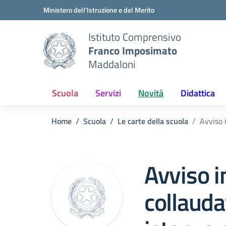
Vai ai contenuti
Vai al menu di navigazione
Vai al footer
Ministero dell'Istruzione e del Merito
Istituto Comprensivo
Franco Imposimato
Maddaloni
Scuola
Servizi
Novità
Didattica
Home
Scuola
Le carte della scuola
Avviso 
Avviso i
collaud