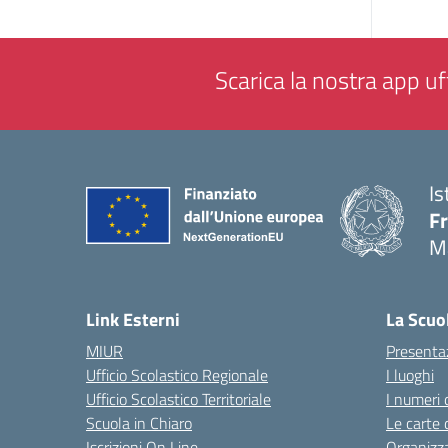
Scarica la nostra app uff
Is
F
M
— 
Link Esterni
La Scuo
MIUR
Presenta
Ufficio Scolastico Regionale
I luoghi
Ufficio Scolastico Territoriale
I numeri 
Scuola in Chiaro
Le carte 
Iscrizioni On Line
Organizz