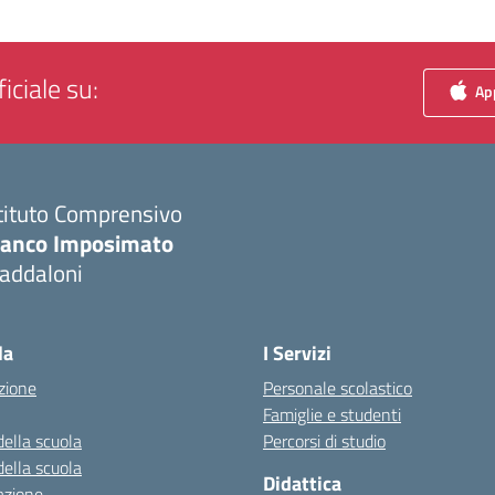
iciale su:
App
tituto Comprensivo
ranco Imposimato
addaloni
Visita la pagina iniziale della scuola
la
I Servizi
zione
Personale scolastico
Famiglie e studenti
della scuola
Percorsi di studio
della scuola
Didattica
azione