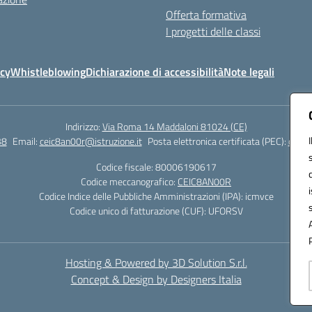
Offerta formativa
I progetti delle classi
icy
Whistleblowing
Dichiarazione di accessibilità
Note legali
Indirizzo:
Via Roma 14 Maddaloni 81024 (CE)
38
Email:
ceic8an00r@istruzione.it
Posta elettronica certificata (PEC):
ceic8
Codice fiscale: 80006190617
Codice meccanografico:
CEIC8AN00R
Codice Indice delle Pubbliche Amministrazioni (IPA): icmvce
Codice unico di fatturazione (CUF): UFORSV
Hosting & Powered by 3D Solution S.r.l.
Concept & Design by Designers Italia