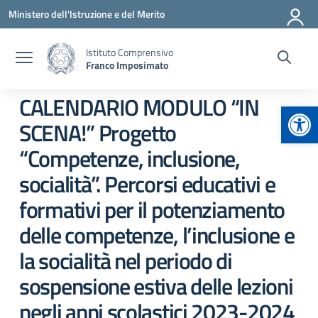
Vai ai contenuti
Vai al menu di navigazione
Vai al footer
Ministero dell'Istruzione e del Merito
Istituto Comprensivo
Franco Imposimato
CALENDARIO MODULO “IN
Apr
SCENA!” Progetto
“Competenze, inclusione,
socialità”. Percorsi educativi e
formativi per il potenziamento
delle competenze, l’inclusione e
la socialità nel periodo di
sospensione estiva delle lezioni
negli anni scolastici 2023-2024