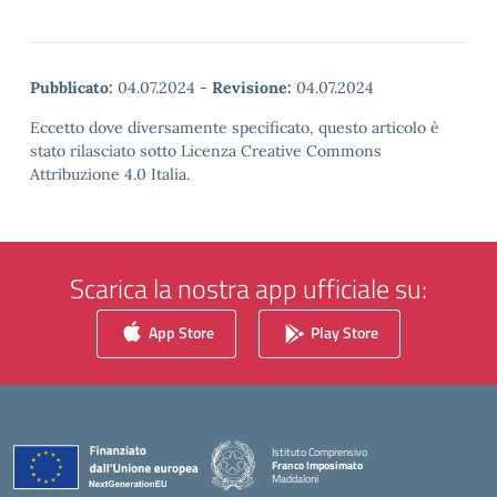
Pubblicato:
04.07.2024
-
Revisione:
04.07.2024
Eccetto dove diversamente specificato, questo articolo è
stato rilasciato sotto Licenza Creative Commons
Attribuzione 4.0 Italia.
Scarica la nostra app ufficiale su:
App Store
Play Store
Istituto Comprensivo
Franco Imposimato
Maddaloni
— Visita la pagina iniziale della scuola