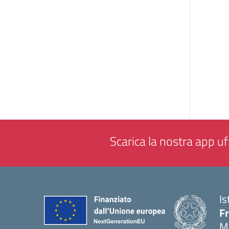
Scarica la nostra app uff
Is
F
M