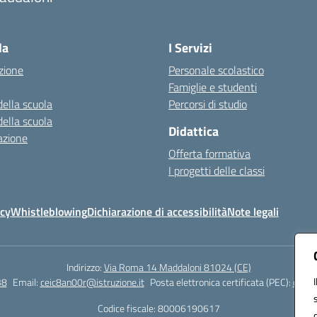
Visita la pagina iniziale della scuola
la
I Servizi
zione
Personale scolastico
Famiglie e studenti
della scuola
Percorsi di studio
della scuola
Didattica
azione
Offerta formativa
I progetti delle classi
icy
Whistleblowing
Dichiarazione di accessibilità
Note legali
Indirizzo:
Via Roma 14 Maddaloni 81024 (CE)
38
Email:
ceic8an00r@istruzione.it
Posta elettronica certificata (PEC):
ceic8
Codice fiscale: 80006190617