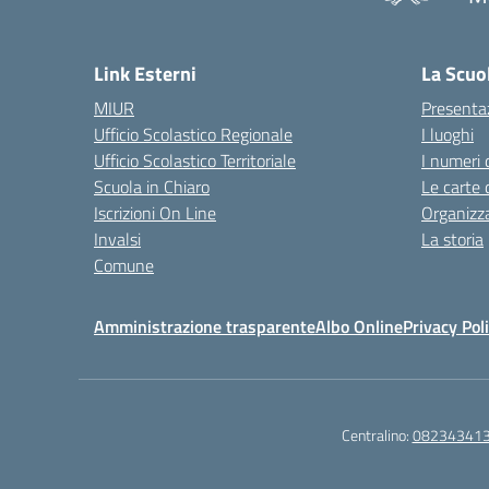
— 
Link Esterni
La Scuo
MIUR
Presenta
Ufficio Scolastico Regionale
I luoghi
Ufficio Scolastico Territoriale
I numeri 
Scuola in Chiaro
Le carte 
Iscrizioni On Line
Organizz
Invalsi
La storia
Comune
Amministrazione trasparente
Albo Online
Privacy Pol
Centralino:
08234341