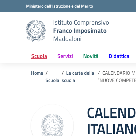
Vai ai contenuti
Vai al menu di navigazione
Vai al footer
Ministero dell'Istruzione e del Merito
Istituto Comprensivo
Franco Imposimato
Maddaloni
Scuola
Servizi
Novità
Didattica
Home
Le carte della
CALENDARIO MOD
Scuola
scuola
“NUOVE COMPETE
CALEND
ITALIAN