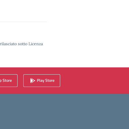
rilasciato sotto Licenza
 Store
Play Store