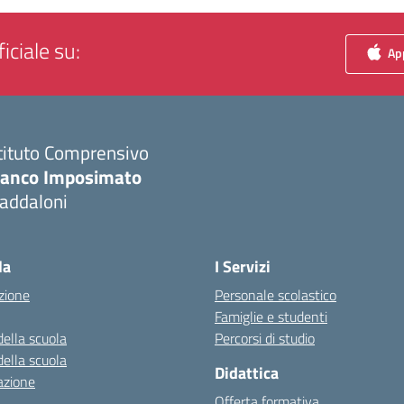
iciale su:
App
tituto Comprensivo
ranco Imposimato
addaloni
Visita la pagina iniziale della scuola
la
I Servizi
zione
Personale scolastico
Famiglie e studenti
della scuola
Percorsi di studio
della scuola
Didattica
azione
Offerta formativa