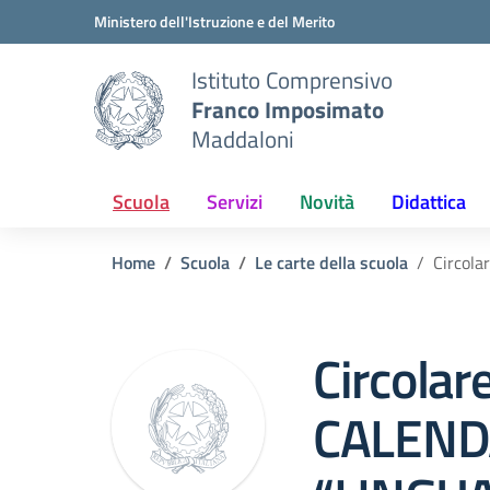
Vai ai contenuti
Vai al menu di navigazione
Vai al footer
Ministero dell'Istruzione e del Merito
Istituto Comprensivo
Franco Imposimato
Maddaloni
Scuola
Servizi
Novità
Didattica
Home
Scuola
Le carte della scuola
Circol
Circola
CALEND