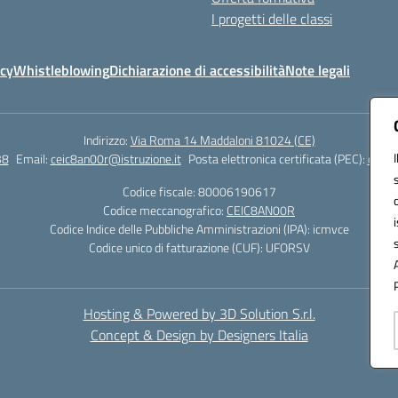
I progetti delle classi
icy
Whistleblowing
Dichiarazione di accessibilità
Note legali
Indirizzo:
Via Roma 14 Maddaloni 81024 (CE)
38
Email:
ceic8an00r@istruzione.it
Posta elettronica certificata (PEC):
ceic8
Codice fiscale: 80006190617
Codice meccanografico:
CEIC8AN00R
Codice Indice delle Pubbliche Amministrazioni (IPA): icmvce
Codice unico di fatturazione (CUF): UFORSV
Hosting & Powered by 3D Solution S.r.l.
Concept & Design by Designers Italia