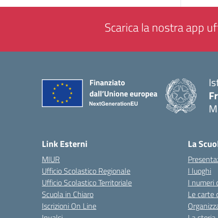
Scarica la nostra app uff
Is
F
M
— 
Link Esterni
La Scuo
MIUR
Presenta
Ufficio Scolastico Regionale
I luoghi
Ufficio Scolastico Territoriale
I numeri 
Scuola in Chiaro
Le carte 
Iscrizioni On Line
Organizz
Invalsi
La storia