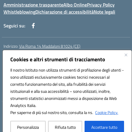
Amministrazione trasparente
Albo Online
Privacy Policy
Whistleblowing
Dichiarazione di accessibilità
Note legali
Seguici su:
Indirizzo:
Via Roma 14 Maddaloni 81024 (CE)
Centralino:
0823434138
Email:
ceic8an00r@istruzione.it
Posta elettronica certificata (PEC):
Cookies e altri strumenti di tracciamento
ceic8an00r@pec.istruzione.it
Codice fiscale: 80006190617
Il nostro Istituto non utilizza strumenti di profilazione degli utenti -
Codice meccanografico:
CEIC8AN00R
sono utilizzati esclusivamente cookies tecnici necessari al
Codice Indice delle Pubbliche Amministrazioni (IPA): icmvce
corretto funzionamento del sito, alla fruibilità dei servizi
Codice unico di fatturazione (CUF): UFORSV
istituzionali e alla sua accessibilità – sono utilizzati, inoltre,
strumenti statistici anonimizzati messi a disposizione da Web
Analytics Italia.
Hosting & Powered by 3D Solution S.r.l.
Per saperne di più sul nostro sito, consulta la ns.
Cookie Policy.
Concept & Design by Designers Italia
Personalizza
Rifiuta tutto
Accettare tutto