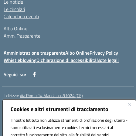
Le notizie
Le circolari
Calendario eventi
Albo Online
Amm. Trasparente
Amministrazione trasparente
Albo Online
Privacy Policy
Whistleblowing
Dichiarazione di accessibilità
Note legali
Seguici su:
Indirizzo:
Via Roma 14 Maddaloni 81024 (CE)
Centralino:
0823434138
Email:
ceic8an00r@istruzione.it
Posta elettronica certificata (PEC):
Cookies e altri strumenti di tracciamento
ceic8an00r@pec.istruzione.it
Codice fiscale: 80006190617
Il nostro Istituto non utilizza strumenti di profilazione degli utenti -
Codice meccanografico:
CEIC8AN00R
sono utilizzati esclusivamente cookies tecnici necessari al
Codice Indice delle Pubbliche Amministrazioni (IPA): icmvce
corretto funzionamento del sito, alla fruibilità dei servizi