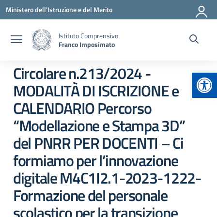
Vai ai contenuti
Vai al menu di navigazione
Vai al footer
Ministero dell'Istruzione e del Merito
Istituto Comprensivo
Franco Imposimato
Circolare n.213/2024 -
Apr
MODALITÀ DI ISCRIZIONE e
CALENDARIO Percorso
“Modellazione e Stampa 3D”
del PNRR PER DOCENTI – Ci
formiamo per l’innovazione
digitale M4C1I2.1-2023-1222-
Formazione del personale
scolastico per la transizione