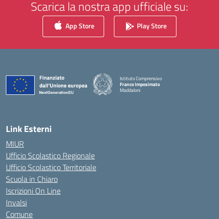
Scarica la nostra app ufficiale su:
App Store
Play Store
Istituto Comprensivo
Franco Imposimato
Maddaloni
— Visita la pagina iniziale della scuola
Link Esterni
MIUR
Ufficio Scolastico Regionale
Ufficio Scolastico Territoriale
Scuola in Chiaro
Iscrizioni On Line
Invalsi
Comune