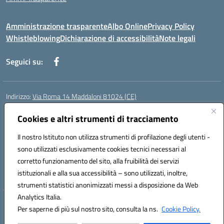
Amministrazione trasparente
Albo Online
Privacy Policy
Whistleblowing
Dichiarazione di accessibilità
Note legali
Seguici su:
Indirizzo:
Via Roma 14 Maddaloni 81024 (CE)
Centralino:
0823434138
Email:
ceic8an00r@istruzione.it
Posta elettronica certificata (PEC):
Cookies e altri strumenti di tracciamento
ceic8an00r@pec.istruzione.it
Codice fiscale: 80006190617
Il nostro Istituto non utilizza strumenti di profilazione degli utenti -
Codice meccanografico:
CEIC8AN00R
sono utilizzati esclusivamente cookies tecnici necessari al
Codice Indice delle Pubbliche Amministrazioni (IPA): icmvce
corretto funzionamento del sito, alla fruibilità dei servizi
Codice unico di fatturazione (CUF): UFORSV
istituzionali e alla sua accessibilità – sono utilizzati, inoltre,
strumenti statistici anonimizzati messi a disposizione da Web
Analytics Italia.
Hosting & Powered by 3D Solution S.r.l.
Per saperne di più sul nostro sito, consulta la ns.
Cookie Policy.
Concept & Design by Designers Italia