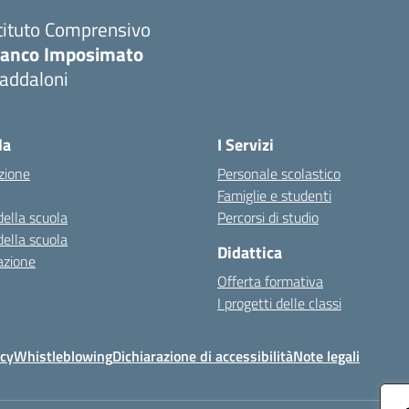
tituto Comprensivo
ranco Imposimato
addaloni
Visita la pagina iniziale della scuola
la
I Servizi
zione
Personale scolastico
Famiglie e studenti
della scuola
Percorsi di studio
della scuola
Didattica
azione
Offerta formativa
I progetti delle classi
icy
Whistleblowing
Dichiarazione di accessibilità
Note legali