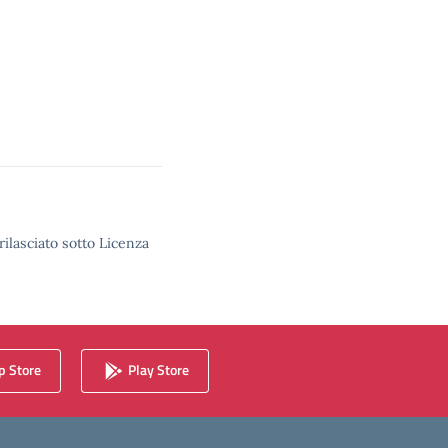
rilasciato sotto Licenza
 Store
Play Store