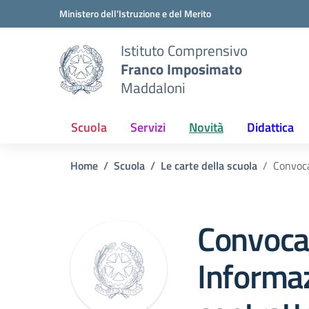
Vai ai contenuti
Vai al menu di navigazione
Vai al footer
Ministero dell'Istruzione e del Merito
Istituto Comprensivo
Franco Imposimato
Maddaloni
Scuola
Servizi
Novità
Didattica
Home
Scuola
Le carte della scuola
Convoca
Convoca
Informaz