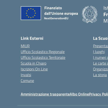
Is
F
M
— 
Link Esterni
La Scuo
MIUR
Presenta
Ufficio Scolastico Regionale
I luoghi
Ufficio Scolastico Territoriale
I numeri 
Scuola in Chiaro
Le carte 
Iscrizioni On Line
Organizz
Invalsi
La storia
Comune
Amministrazione trasparente
Albo Online
Privacy Pol