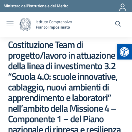
Vai ai contenuti
Vai al menu di navigazione
Vai al footer
Ministero dell'Istruzione e del Merito
Istituto Comprensivo
Franco Imposimato
Costituzione Team di
Apr
progetto/lavoro in attuazione
della linea di investimento 3.2
“Scuola 4.0: scuole innovative,
cablaggio, nuovi ambienti di
apprendimento e laboratori”
nell’ambito della Missione 4 –
Componente 1 – del Piano
nazionale di ripresa e resilienza,