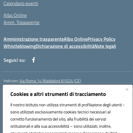
Calendario eventi
Albo Online
Amm. Trasparente
Amministrazione trasparente
Albo Online
Privacy Policy
Whistleblowing
Dichiarazione di accessibilità
Note legali
Seguici su:
Indirizzo:
Via Roma 14 Maddaloni 81024 (CE)
Centralino:
0823434138
Email:
ceic8an00r@istruzione.it
Posta elettronica certificata (PEC):
Cookies e altri strumenti di tracciamento
ceic8an00r@pec.istruzione.it
Codice fiscale: 80006190617
Il nostro Istituto non utilizza strumenti di profilazione degli utenti -
Codice meccanografico:
CEIC8AN00R
sono utilizzati esclusivamente cookies tecnici necessari al
Codice Indice delle Pubbliche Amministrazioni (IPA): icmvce
corretto funzionamento del sito, alla fruibilità dei servizi
Codice unico di fatturazione (CUF): UFORSV
istituzionali e alla sua accessibilità – sono utilizzati, inoltre,