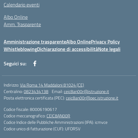
Calendario eventi
Albo Online
Amm. Trasparente
Amministrazione trasparente
Albo Online
Privacy Policy
Whistleblowing
Dichiarazione di accessibilità
Note legali
Seguici su:
Indirizzo:
Via Roma 14 Maddaloni 81024 (CE)
Centralino:
0823434138
Email:
ceic8an00r@istruzione.it
Posta elettronica certificata (PEC):
ceic8an00r@pec.istruzione.it
Codice fiscale: 80006190617
Codice meccanografico:
CEIC8AN00R
Codice Indice delle Pubbliche Amministrazioni (IPA): icmvce
Codice unico di fatturazione (CUF): UFORSV