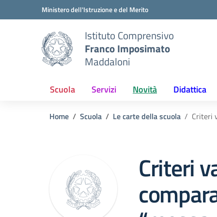
Vai ai contenuti
Vai al menu di navigazione
Vai al footer
Ministero dell'Istruzione e del Merito
Istituto Comprensivo
Franco Imposimato
Maddaloni
Scuola
Servizi
Novità
Didattica
Home
Scuola
Le carte della scuola
Criteri
Criteri 
comparat