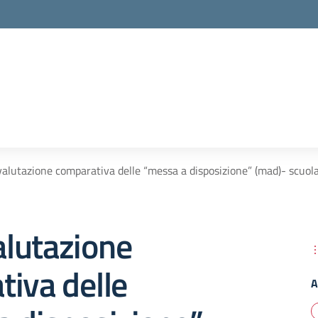
 valutazione comparativa delle “messa a disposizione” (mad)- scuol
valutazione
iva delle
A