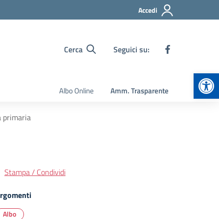
Accedi
Cerca
Seguici su:
Apr
Albo Online
Amm. Trasparente
a primaria
Stampa / Condividi
rgomenti
Albo