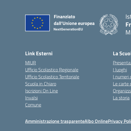
Is
F
M
— 
Link Esterni
La Scuo
MIUR
Presenta
Ufficio Scolastico Regionale
I luoghi
Ufficio Scolastico Territoriale
I numeri 
Scuola in Chiaro
Le carte 
Iscrizioni On Line
Organizz
Invalsi
La storia
Comune
Amministrazione trasparente
Albo Online
Privacy Pol