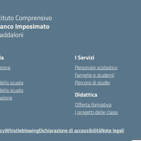
tituto Comprensivo
ranco Imposimato
addaloni
Visita la pagina iniziale della scuola
la
I Servizi
zione
Personale scolastico
Famiglie e studenti
della scuola
Percorsi di studio
della scuola
Didattica
azione
Offerta formativa
I progetti delle classi
icy
Whistleblowing
Dichiarazione di accessibilità
Note legali