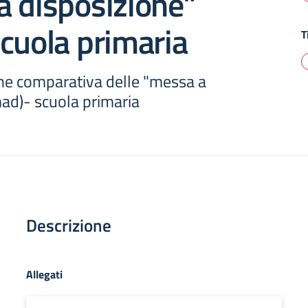
a disposizione”
cuola primaria
T
one comparativa delle "messa a
mad)- scuola primaria
Descrizione
Allegati