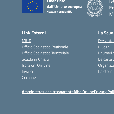
Is
F
M
— 
Link Esterni
La Scuo
MIUR
Presenta
Ufficio Scolastico Regionale
I luoghi
Ufficio Scolastico Territoriale
I numeri 
Scuola in Chiaro
Le carte 
Iscrizioni On Line
Organizz
Invalsi
La storia
Comune
Amministrazione trasparente
Albo Online
Privacy Pol