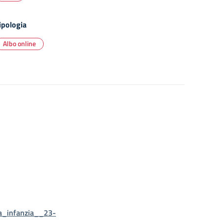
ipologia
Albo online
a_infanzia__23-