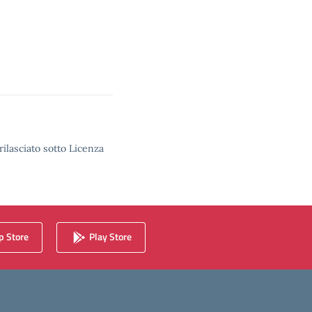
rilasciato sotto Licenza
 Store
Play Store