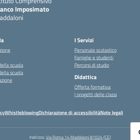
tituto Comprensivo
ranco Imposimato
addaloni
Visita la pagina iniziale della scuola
la
I Servizi
zione
Personale scolastico
Famiglie e studenti
della scuola
Percorsi di studio
della scuola
Didattica
azione
Offerta formativa
I progetti delle classi
icy
Whistleblowing
Dichiarazione di accessibilità
Note legali
Indirizzo:
Via Roma 14 Maddaloni 81024 (CE)