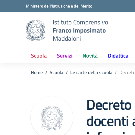
Vai ai contenuti
Vai al menu di navigazione
Vai al footer
Ministero dell'Istruzione e del Merito
Istituto Comprensivo
Franco Imposimato
Maddaloni
Scuola
Servizi
Novità
Didattica
Home
Scuola
Le carte della scuola
Decreto
Decreto
docenti 